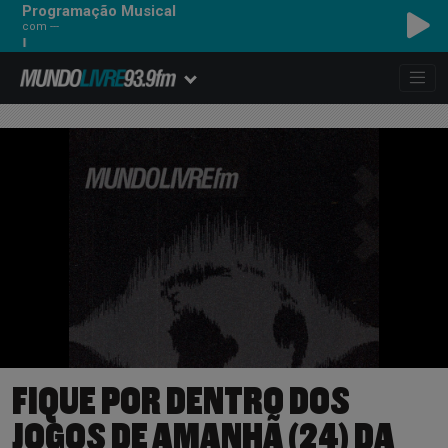
Programação Musical
com ---
FIQUE POR DENTRO DOS
JOGOS DE AMANHÃ (24) DA