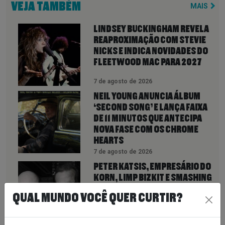
VEJA TAMBÉM
MAIS
LINDSEY BUCKINGHAM REVELA
REAPROXIMAÇÃO COM STEVIE
NICKS E INDICA NOVIDADES DO
FLEETWOOD MAC PARA 2027
7 de agosto de 2026
NEIL YOUNG ANUNCIA ÁLBUM
‘SECOND SONG’ E LANÇA FAIXA
DE 11 MINUTOS QUE ANTECIPA
NOVA FASE COM OS CHROME
HEARTS
7 de agosto de 2026
PETER KATSIS, EMPRESÁRIO DO
KORN, LIMP BIZKIT E SMASHING
PUMPKINS, MORRE AOS 69 ANOS
QUAL MUNDO VOCÊ QUER CURTIR?
7 de agosto de 2026