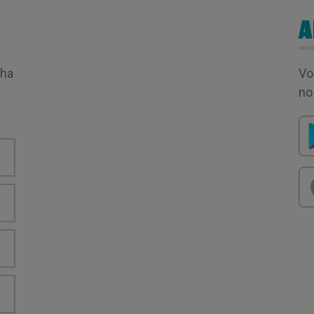
A
nha
Vo
no