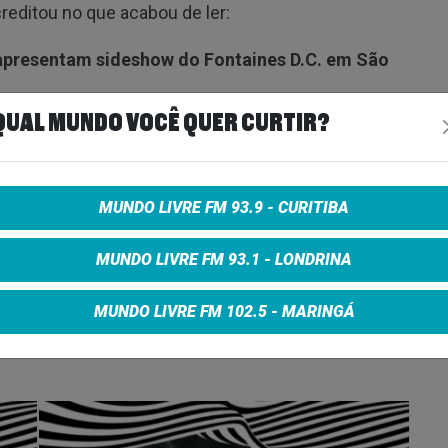
reditou no que acabou de ler:
s apresentam sideshow do Fontaines D.C. em São
QUAL MUNDO VOCÊ QUER CURTIR?
 ingresso – até porque se deixar pra amanhã, corre
MUNDO LIVRE FM 93.9 - CURITIBA
MUNDO LIVRE FM 93.1 - LONDRINA
e on Facebook
Share on Twitter
Share on Google+
MUNDO LIVRE FM 102.5 - MARINGÁ