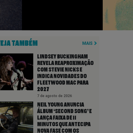
VEJA TAMBÉM
MAIS
LINDSEY BUCKINGHAM
REVELA REAPROXIMAÇÃO
COM STEVIE NICKS E
INDICA NOVIDADES DO
FLEETWOOD MAC PARA
2027
7 de agosto de 2026
NEIL YOUNG ANUNCIA
ÁLBUM ‘SECOND SONG’ E
LANÇA FAIXA DE 11
MINUTOS QUE ANTECIPA
NOVA FASE COM OS