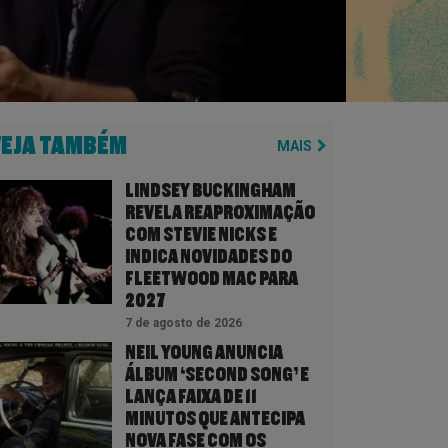
VEJA TAMBÉM
MAIS
LINDSEY BUCKINGHAM
REVELA REAPROXIMAÇÃO
COM STEVIE NICKS E
INDICA NOVIDADES DO
FLEETWOOD MAC PARA
2027
7 de agosto de 2026
NEIL YOUNG ANUNCIA
ÁLBUM ‘SECOND SONG’ E
LANÇA FAIXA DE 11
MINUTOS QUE ANTECIPA
NOVA FASE COM OS