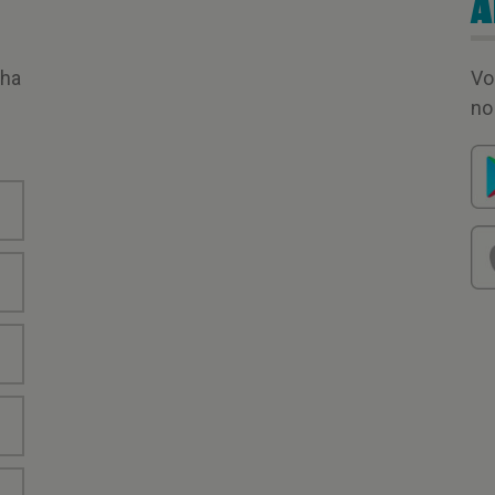
A
nha
Vo
no