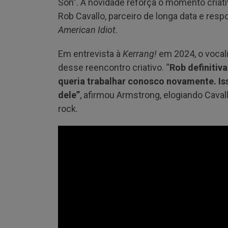
Son”. A novidade reforça o momento criati
Rob Cavallo, parceiro de longa data e re
American Idiot
.
Em entrevista à
Kerrang!
em 2024, o vocali
desse reencontro criativo. “
Rob definitiv
queria trabalhar conosco novamente. Is
dele”
, afirmou Armstrong, elogiando Cav
rock.