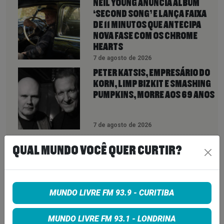
NEIL YOUNG ANUNCIA ÁLBUM
‘SECOND SONG’ E LANÇA FAIXA
DE 11 MINUTOS QUE ANTECIPA
NOVA FASE COM OS CHROME
HEARTS
7 de agosto de 2026
PETER KATSIS, EMPRESÁRIO DO
KORN, LIMP BIZKIT E SMASHING
PUMPKINS, MORRE AOS 69 ANOS
7 de agosto de 2026
QUAL MUNDO VOCÊ QUER CURTIR?
INSCREVA-SE
MUNDO LIVRE FM 93.9 - CURITIBA
MUNDO LIVRE FM 93.1 - LONDRINA