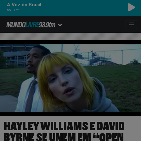
A Voz do Brasil
com ---
HAYLEY WILLIAMS E DAVID
BYRNE SE UNEM EM “OPEN