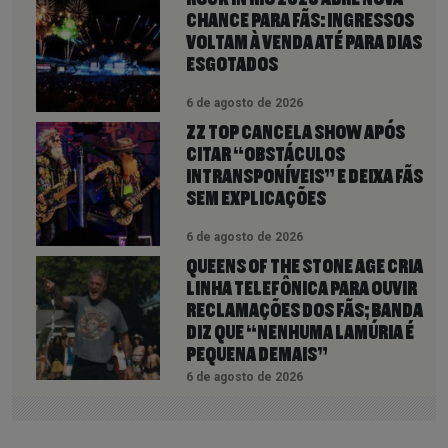
CHANCE PARA FÃS: INGRESSOS
VOLTAM À VENDA ATÉ PARA DIAS
ESGOTADOS
6 de agosto de 2026
ZZ TOP CANCELA SHOW APÓS
CITAR “OBSTÁCULOS
INTRANSPONÍVEIS” E DEIXA FÃS
SEM EXPLICAÇÕES
6 de agosto de 2026
QUEENS OF THE STONE AGE CRIA
LINHA TELEFÔNICA PARA OUVIR
RECLAMAÇÕES DOS FÃS; BANDA
DIZ QUE “NENHUMA LAMÚRIA É
PEQUENA DEMAIS”
6 de agosto de 2026