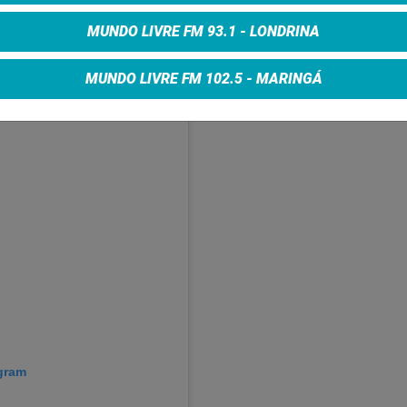
 amplamente adaptada no cinema entre 2001 e 2011.
MUNDO LIVRE FM 93.1 - LONDRINA
rojeto só aumenta a cada novo anúncio.
MUNDO LIVRE FM 102.5 - MARINGÁ
agram