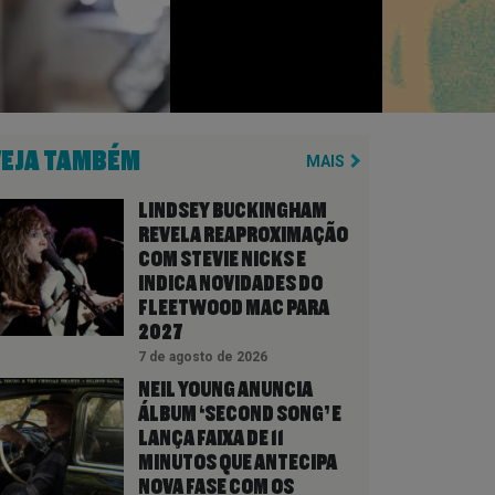
VEJA TAMBÉM
MAIS
LINDSEY BUCKINGHAM
REVELA REAPROXIMAÇÃO
COM STEVIE NICKS E
INDICA NOVIDADES DO
FLEETWOOD MAC PARA
2027
7 de agosto de 2026
NEIL YOUNG ANUNCIA
ÁLBUM ‘SECOND SONG’ E
LANÇA FAIXA DE 11
MINUTOS QUE ANTECIPA
NOVA FASE COM OS