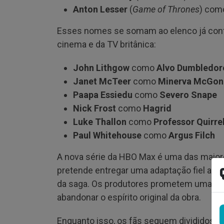
Anton Lesser
(
Game of Thrones
) co
Esses nomes se somam ao elenco já confi
cinema e da TV britânica:
John Lithgow
como
Alvo Dumbledor
Janet McTeer
como
Minerva McGon
Paapa Essiedu
como
Severo Snape
Nick Frost
como
Hagrid
Luke Thallon
como
Professor Quirrel
Paul Whitehouse
como
Argus Filch
A nova série da HBO Max é uma das maior
pretende entregar uma adaptação fiel aos
da saga. Os produtores prometem uma a
abandonar o espírito original da obra.
Enquanto isso, os fãs seguem divididos e