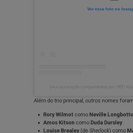
Ver essa foto no Inst
Uma publicação compartilhada por HBO Max
Além do trio principal, outros nomes fora
Rory Wilmot
como
Neville Longbott
Amos Kitson
como
Duda Dursley
Louise Brealey
(de
Sherlock
) como
M