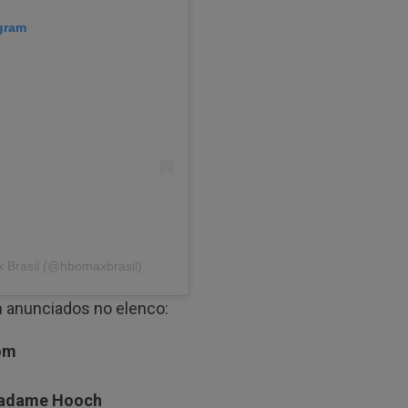
agram
 Brasil (@hbomaxbrasil)
m anunciados no elenco:
om
adame Hooch