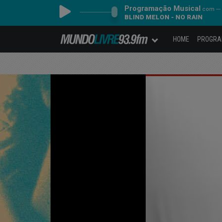
Programação Musical
com ---
BLIND MELON - NO RAIN
HOME
PROGR