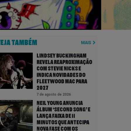
VEJA TAMBÉM
MAIS
LINDSEY BUCKINGHAM
REVELA REAPROXIMAÇÃO
COM STEVIE NICKS E
INDICA NOVIDADES DO
FLEETWOOD MAC PARA
2027
7 de agosto de 2026
NEIL YOUNG ANUNCIA
ÁLBUM ‘SECOND SONG’ E
LANÇA FAIXA DE 11
MINUTOS QUE ANTECIPA
NOVA FASE COM OS