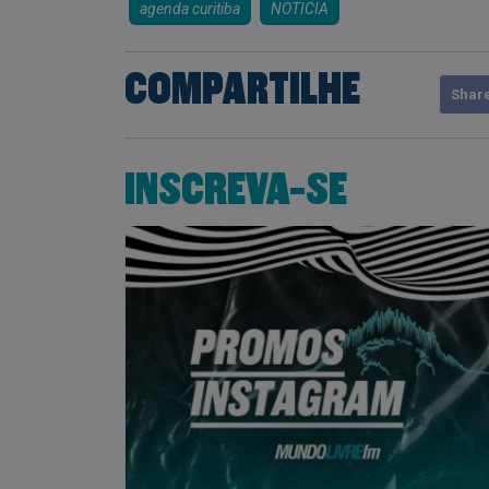
agenda curitiba
NOTICIA
COMPARTILHE
Shar
INSCREVA-SE