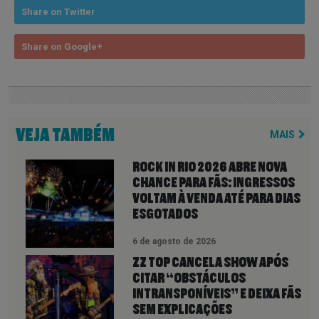
Share on Twitter
Share on Google+
VEJA TAMBÉM
MAIS
ROCK IN RIO 2026 ABRE NOVA
CHANCE PARA FÃS: INGRESSOS
VOLTAM À VENDA ATÉ PARA DIAS
ESGOTADOS
6 de agosto de 2026
ZZ TOP CANCELA SHOW APÓS
CITAR “OBSTÁCULOS
INTRANSPONÍVEIS” E DEIXA FÃS
SEM EXPLICAÇÕES