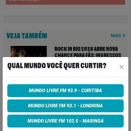
VEJA TAMBÉM
MAIS
ROCK IN RIO 2026 ABRE NOVA
CHANCE PARA FÃS: INGRESSOS
VOLTAM À VENDA ATÉ PARA DIAS
QUAL MUNDO VOCÊ QUER CURTIR?
ESGOTADOS
6 de agosto de 2026
ZZ TOP CANCELA SHOW APÓS
MUNDO LIVRE FM 93.9 - CURITIBA
CITAR “OBSTÁCULOS
INTRANSPONÍVEIS” E DEIXA FÃS
MUNDO LIVRE FM 93.1 - LONDRINA
SEM EXPLICAÇÕES
6 de agosto de 2026
MUNDO LIVRE FM 102.5 - MARINGÁ
QUEENS OF THE STONE AGE CRIA