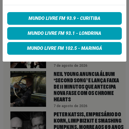
MUNDO LIVRE FM 93.9 - CURITIBA
VEJA TAMBÉM
MAIS
MUNDO LIVRE FM 93.1 - LONDRINA
LINDSEY BUCKINGHAM REVELA
REAPROXIMAÇÃO COM STEVIE
MUNDO LIVRE FM 102.5 - MARINGÁ
NICKS E INDICA NOVIDADES DO
FLEETWOOD MAC PARA 2027
7 de agosto de 2026
NEIL YOUNG ANUNCIA ÁLBUM
‘SECOND SONG’ E LANÇA FAIXA
DE 11 MINUTOS QUE ANTECIPA
NOVA FASE COM OS CHROME
HEARTS
7 de agosto de 2026
PETER KATSIS, EMPRESÁRIO DO
KORN, LIMP BIZKIT E SMASHING
PUMPKINS, MORRE AOS 69 ANOS