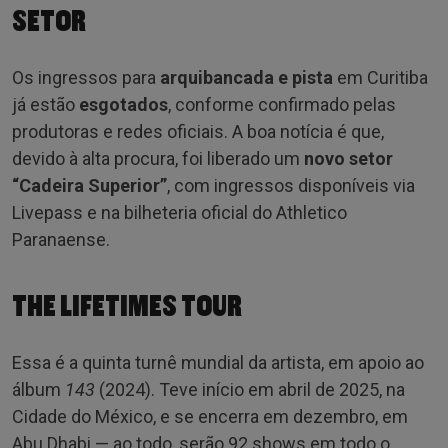
SETOR
Os ingressos para
arquibancada e pista
em Curitiba
já estão
esgotados
, conforme confirmado pelas
produtoras e redes oficiais. A boa notícia é que,
devido à alta procura, foi liberado um
novo setor
“Cadeira Superior”
, com ingressos disponíveis via
Livepass e na bilheteria oficial do Athletico
Paranaense.
THE LIFETIMES TOUR
Essa é a quinta turnê mundial da artista, em apoio ao
álbum
143
(2024). Teve início em abril de 2025, na
Cidade do México, e se encerra em dezembro, em
Abu Dhabi — ao todo, serão 92 shows em todo o