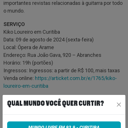
importantes revistas relacionadas à guitarra por todo
o mundo.
SERVIÇO
Kiko Loureiro em Curitiba
Data: 09 de agosto de 2024 (sexta-feira)
Local: Ópera de Arame
Endereço: Rua João Gava, 920 – Abranches
Horário: 19h (portões)
Ingressos: Ingressos: a partir de R$ 100, mais taxas
Venda online:
https://articket.com.br/e/1765/kiko-
loureiro-em-curitiba
Foto ao vivo: Clovis Roman
QUAL MUNDO VOCÊ QUER CURTIR?
Foto estúdio: Travis Shinn
Tags:
MUNDO LIVRE FM 93.9 - CURITIBA