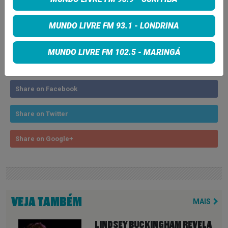
kiko loureiro
MUNDO LIVRE FM 93.1 - LONDRINA
MUNDO LIVRE FM 102.5 - MARINGÁ
COMPARTILHE
Share on Facebook
Share on Twitter
Share on Google+
VEJA TAMBÉM
MAIS
LINDSEY BUCKINGHAM REVELA