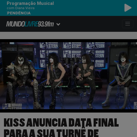
Programação Musical
com Diana Vieira
CAPITAL INICIAL - 
KISS ANUNCIA DATA FINAL
PARA A SUA TURNÊ DE