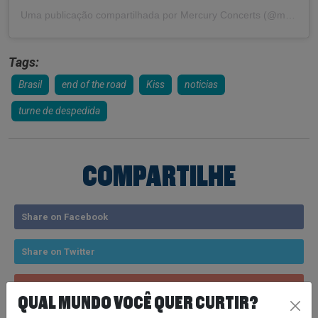
Uma publicação compartilhada por Mercury Concerts (@mercuryconcerts)
Tags:
Brasil
end of the road
Kiss
noticias
turne de despedida
COMPARTILHE
Share on Facebook
Share on Twitter
Share on Google+
QUAL MUNDO VOCÊ QUER CURTIR?