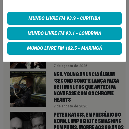
MUNDO LIVRE FM 93.9 - CURITIBA
VEJA TAMBÉM
MAIS
MUNDO LIVRE FM 93.1 - LONDRINA
LINDSEY BUCKINGHAM REVELA
REAPROXIMAÇÃO COM STEVIE
MUNDO LIVRE FM 102.5 - MARINGÁ
NICKS E INDICA NOVIDADES DO
FLEETWOOD MAC PARA 2027
7 de agosto de 2026
NEIL YOUNG ANUNCIA ÁLBUM
‘SECOND SONG’ E LANÇA FAIXA
DE 11 MINUTOS QUE ANTECIPA
NOVA FASE COM OS CHROME
HEARTS
7 de agosto de 2026
PETER KATSIS, EMPRESÁRIO DO
KORN, LIMP BIZKIT E SMASHING
PUMPKINS, MORRE AOS 69 ANOS