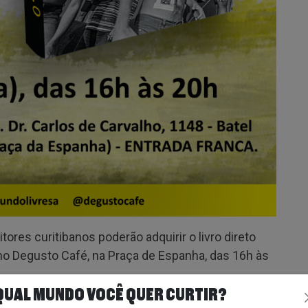
itores curitibanos poderão adquirir o livro direto
o Degusto Café, na Praça de Espanha, das 16h às
QUAL MUNDO VOCÊ QUER CURTIR?
e quatro décadas o mundo livre s/a venceu duas