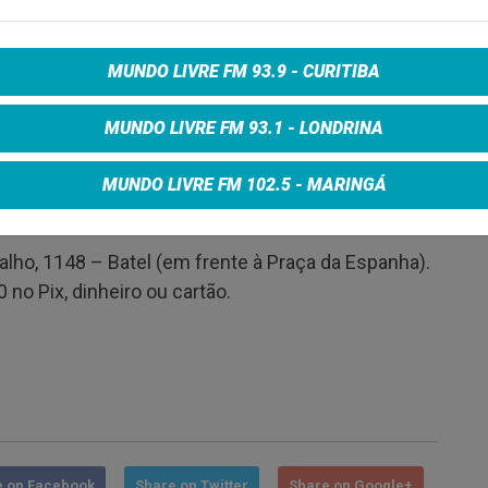
lhor grupo do ano e em 2000 como melhor disco
Music) – e foi eleito o Melhor Grupo na 23ª edição
MUNDO LIVRE FM 93.9 - CURITIBA
 “Novas Lendas da Etnia Toshi Babaa”, de 2011.
MUNDO LIVRE FM 93.1 - LONDRINA
MUNDO LIVRE FM 102.5 - MARINGÁ
 4.0 do punk ao mangue”, com a presença do autor
alho, 1148 – Batel (em frente à Praça da Espanha).
 no Pix, dinheiro ou cartão.
e on Facebook
Share on Twitter
Share on Google+