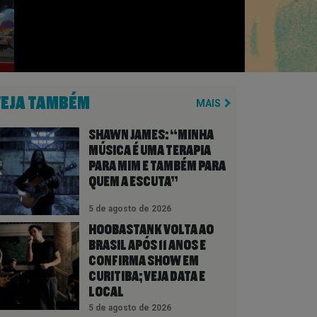
VEJA TAMBÉM
MAIS
SHAWN JAMES: “MINHA
MÚSICA É UMA TERAPIA
PARA MIM E TAMBÉM PARA
QUEM A ESCUTA”
5 de agosto de 2026
HOOBASTANK VOLTA AO
BRASIL APÓS 11 ANOS E
CONFIRMA SHOW EM
CURITIBA; VEJA DATA E
LOCAL
5 de agosto de 2026