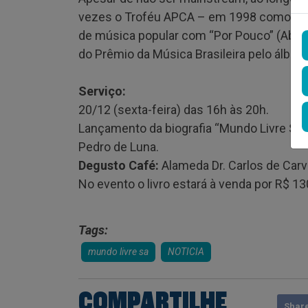
vezes o Troféu APCA – em 1998 como me
de música popular com “Por Pouco” (Abril 
do Prêmio da Música Brasileira pelo álbum
Serviço:
20/12 (sexta-feira) das 16h às 20h.
Lançamento da biografia “Mundo Livre S/A
Pedro de Luna.
Degusto Café:
Alameda Dr. Carlos de Carv
No evento o livro estará à venda por R$ 130
Tags:
mundo livre sa
NOTICIA
COMPARTILHE
Shar