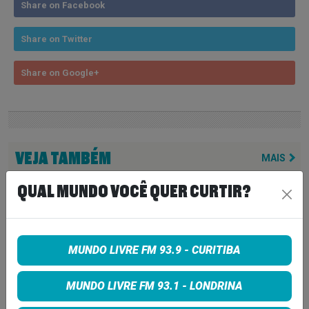
Share on Facebook
Share on Twitter
Share on Google+
VEJA TAMBÉM
MAIS
LINDSEY BUCKINGHAM REVELA
QUAL MUNDO VOCÊ QUER CURTIR?
REAPROXIMAÇÃO COM STEVIE
NICKS E INDICA NOVIDADES DO
FLEETWOOD MAC PARA 2027
MUNDO LIVRE FM 93.9 - CURITIBA
7 de agosto de 2026
NEIL YOUNG ANUNCIA ÁLBUM
MUNDO LIVRE FM 93.1 - LONDRINA
‘SECOND SONG’ E LANÇA FAIXA