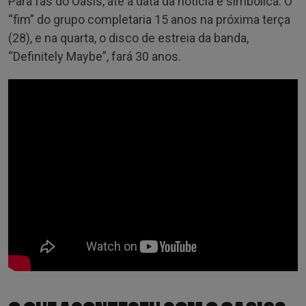
Para fãs do Oasis, até a data da notícia é simbólica. O
“fim” do grupo completaria 15 anos na próxima terça
(28), e na quarta, o disco de estreia da banda,
“Definitely Maybe”, fará 30 anos.