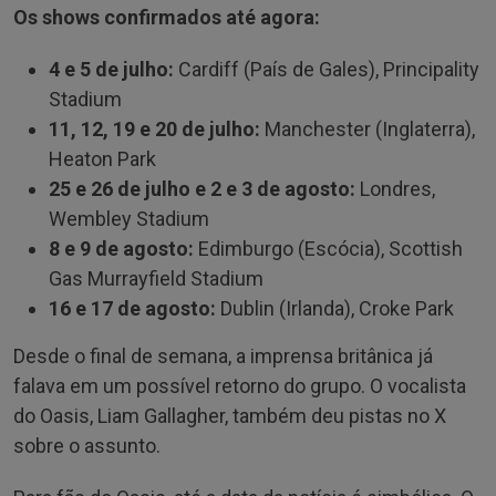
Os shows confirmados até agora:
4 e 5 de julho:
Cardiff (País de Gales), Principality
Stadium
11, 12, 19 e 20 de julho:
Manchester (Inglaterra),
Heaton Park
25 e 26 de julho e 2 e 3 de agosto:
Londres,
Wembley Stadium
8 e 9 de agosto:
Edimburgo (Escócia), Scottish
Gas Murrayfield Stadium
16 e 17 de agosto:
Dublin (Irlanda), Croke Park
Desde o final de semana, a imprensa britânica já
falava em um possível retorno do grupo. O vocalista
do Oasis, Liam Gallagher, também deu pistas no X
sobre o assunto.