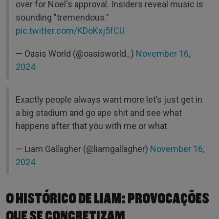
over for Noel's approval. Insiders reveal music is
sounding "tremendous."
pic.twitter.com/KDoKxj5fCU
— Oasis World (@oasisworld_)
November 16,
2024
Exactly people always want more let’s just get in
a big stadium and go ape shit and see what
happens after that you with me or what
— Liam Gallagher (@liamgallagher)
November 16,
2024
O HISTÓRICO DE LIAM: PROVOCAÇÕES
QUE SE CONCRETIZAM