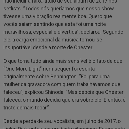
não incluir a faixa-título de seu álbum de 2017 nos
setlists. “Todos nós queríamos que nosso show
tivesse uma vibração realmente boa. Quero que
vocês saiam sentindo que esta foi uma noite
maravilhosa, especial e divertida”, declarou. Segundo
ele, a carga emocional da música tornou-se
insuportável desde a morte de Chester.
O que torna tudo ainda mais sensível é o fato de que
“One More Light” nem sequer foi escrita
originalmente sobre Bennington. “Foi para uma
mulher da gravadora com quem trabalhávamos que
faleceu”, explicou Shinoda. “Mas depois que Chester
faleceu, o mundo decidiu que era sobre ele. E então, é
triste demais tocar.”
Desde a perda de seu vocalista, em julho de 2017, o
Linkin Park optou por um hiato silencioso. Foram sete