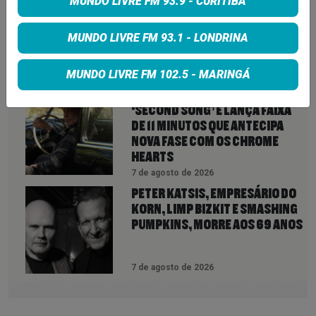
LINDSEY BUCKINGHAM REVELA
MUNDO LIVRE FM 93.9 - CURITIBA
REAPROXIMAÇÃO COM STEVIE
NICKS E INDICA NOVIDADES DO
MUNDO LIVRE FM 93.1 - LONDRINA
FLEETWOOD MAC PARA 2027
MUNDO LIVRE FM 102.5 - MARINGÁ
7 de agosto de 2026
NEIL YOUNG ANUNCIA ÁLBUM
‘SECOND SONG’ E LANÇA FAIXA
DE 11 MINUTOS QUE ANTECIPA
NOVA FASE COM OS CHROME
HEARTS
7 de agosto de 2026
PETER KATSIS, EMPRESÁRIO DO
KORN, LIMP BIZKIT E SMASHING
PUMPKINS, MORRE AOS 69 ANOS
7 de agosto de 2026