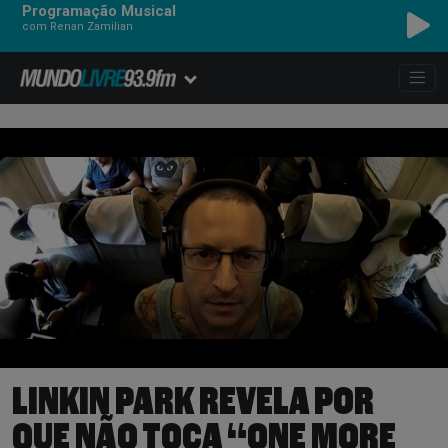
Programação Musical
com Renan Zamilian
A HA - TAKE ON ME
LINKIN PARK REVELA POR
QUE NÃO TOCA “ONE MORE