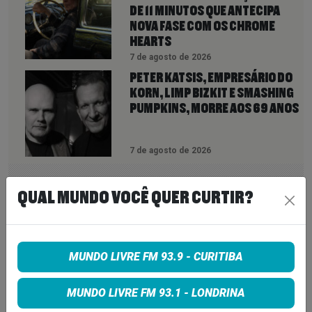
DE 11 MINUTOS QUE ANTECIPA
NOVA FASE COM OS CHROME
HEARTS
7 de agosto de 2026
PETER KATSIS, EMPRESÁRIO DO
KORN, LIMP BIZKIT E SMASHING
PUMPKINS, MORRE AOS 69 ANOS
7 de agosto de 2026
QUAL MUNDO VOCÊ QUER CURTIR?
INSCREVA-SE
MUNDO LIVRE FM 93.9 - CURITIBA
MUNDO LIVRE FM 93.1 - LONDRINA