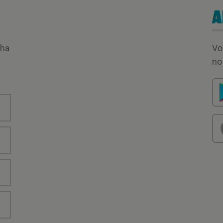
A
nha
Vo
no