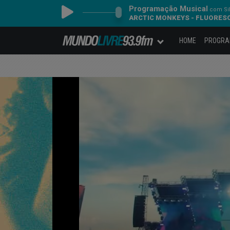
Programação Musical
com Sil
ARCTIC MONKEYS - FLUORES
HOME
PROGR