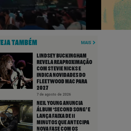
VEJA TAMBÉM
MAIS
LINDSEY BUCKINGHAM
REVELA REAPROXIMAÇÃO
COM STEVIE NICKS E
INDICA NOVIDADES DO
FLEETWOOD MAC PARA
2027
7 de agosto de 2026
NEIL YOUNG ANUNCIA
ÁLBUM ‘SECOND SONG’ E
LANÇA FAIXA DE 11
MINUTOS QUE ANTECIPA
NOVA FASE COM OS