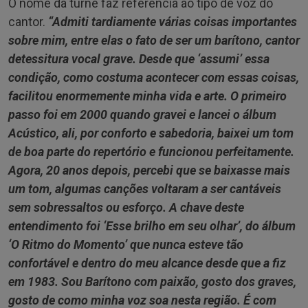
O nome da turnê faz referência ao tipo de voz do
cantor.
“Admiti tardiamente várias coisas importantes
sobre mim, entre elas o fato de ser um barítono, cantor
de
tessitura vocal grave. Desde que ‘assumi’ essa
condição, como costuma acontecer com essas coisas,
facilitou enormemente minha vida e arte. O primeiro
passo foi em 2000 quando gravei e lancei o álbum
Acústico, ali, por conforto e sabedoria, baixei um tom
de boa parte do repertório e funcionou
perfeitamente.
Agora, 20 anos depois, percebi que se baixasse mais
um tom, algumas canções voltaram
a ser cantáveis
sem sobressaltos ou esforço. A chave deste
entendimento foi ‘Esse brilho em seu olhar’,
do álbum
‘O Ritmo do Momento’ que nunca esteve tão
confortável e dentro do meu alcance desde que
a fiz
em 1983.
Sou Barítono com paixão, gosto dos graves,
gosto de como minha voz soa nesta região.
É com