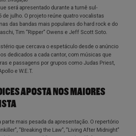
dito: Divulgação
que será apresentado durante a turnê sul-
 de julho. O projeto reúne quatro vocalistas
as das bandas mais populares do hard rock e do
alaschi, Tim “Ripper” Owens e Jeff Scott Soto.
mistério que cercava o espetáculo desde o anúncio
cos dedicados a cada cantor, com músicas que
iras e passagens por grupos como Judas Priest,
Apollo e W.E.T.
OICES APOSTA NOS MAIORES
ISTA
 parte mais pesada da apresentação. O repertório
killer”, “Breaking the Law”, “Living After Midnight”