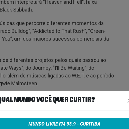
também interpretará “Heaven and Hell”, faixa
Black Sabbath.
músicas que percorre diferentes momentos da
lorado Bulldog”, “Addicted to That Rush”, “Green-
ith You”, um dos maiores sucessos comerciais da
s de diferentes projetos pelos quais passou ao
rate Ways”, do Journey, “I’ll Be Waiting”, do
o, além de músicas ligadas ao W.E.T. e ao período
Yngwie Malmsteen.
QUAL MUNDO VOCÊ QUER CURTIR?
 O METAL BRASILEIRO NO
MUNDO LIVRE FM 93.9 - CURITIBA