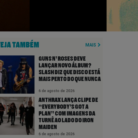
VEJA TAMBÉM
MAIS
GUNS N’ ROSES DEVE
LANÇAR NOVO ÁLBUM?
SLASH DIZ QUE DISCO ESTÁ
MAIS PERTO DO QUE NUNCA
6 de agosto de 2026
ANTHRAX LANÇA CLIPE DE
“EVERYBODY’S GOT A
PLAN” COM IMAGENS DA
TURNÊ AO LADO DO IRON
MAIDEN
6 de agosto de 2026