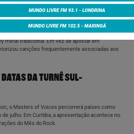
alaschi apresentará músicas gravadas durante sua
MUNDO LIVRE FM 93.1 - LONDRINA
 cantor reúne faixas como “Rebirth”, “Heroes of
 “Bleeding Heart” e “Acid Rain”.
MUNDO LIVRE FM 102.5 - MARINGÁ
em repertórios que marcaram diferentes gerações
vy metal tradicional. Em vez de apostar em
riorizou canções frequentemente associadas aos
 DATAS DA TURNÊ SUL-
usic, o Masters of Voices percorrerá países como
go de julho. Em Curitiba, a apresentação acontece no
rações do Mês do Rock.