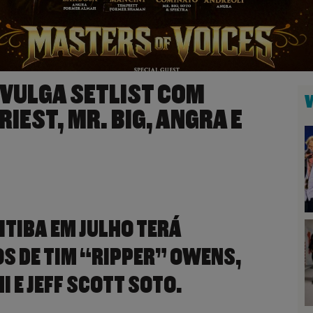
IVULGA SETLIST COM
IEST, MR. BIG, ANGRA E
TIBA EM JULHO TERÁ
S DE TIM “RIPPER” OWENS,
I E JEFF SCOTT SOTO.