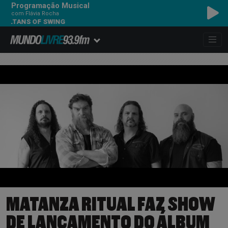
Programação Musical
com Flávia Rocha
ANS OF SWING
MATANZA RITUAL FAZ SHOW
DE LANÇAMENTO DO ÁLBUM