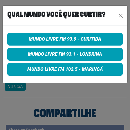
Compra online:
QUAL MUNDO VOCÊ QUER CURTIR?
https://www.ingressonacional.com.br/evento/3164
1/dvlrockfestivalpalotina?
fbclid=PAQ0xDSwLspwlleHRuA2FlbQIxMQABp01M
MUNDO LIVRE FM 93.9 - CURITIBA
z6LTAh7k7PV-CtmYDv0-
FKO8CfE8KyEISvSgo8TD8xMEvdt1qCK3UnHV_ae
MUNDO LIVRE FM 93.1 - LONDRINA
m_TZdBHqcYpCD9u3QMGD5vdw
MUNDO LIVRE FM 102.5 - MARINGÁ
Tags:
NOTICIA
COMPARTILHE
Share on Facebook