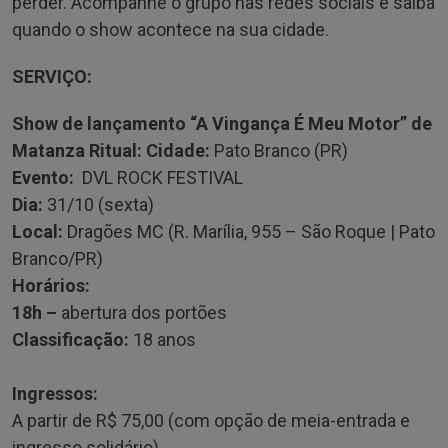
perder. Acompanhe o grupo nas redes sociais e saiba
quando o show acontece na sua cidade.
SERVIÇO:
Show de lançamento “A Vingança É Meu Motor” de
Matanza Ritual: Cidade:
Pato Branco (PR)
Evento:
DVL ROCK FESTIVAL
Dia:
31/10 (sexta)
Local:
Dragões MC (R. Marília, 955 – São Roque | Pato
Branco/PR)
Horários:
18h –
abertura dos portões
Classificação:
18 anos
Ingressos:
A partir de R$ 75,00 (com opção de meia-entrada e
ingresso solidário)