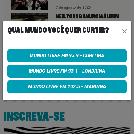
7 de agosto de 2026
NEIL YOUNG ANUNCIA ÁLBUM
‘SECOND SONG’ E LANÇA FAIXA
QUAL MUNDO VOCÊ QUER CURTIR?
DE 11 MINUTOS QUE ANTECIPA
NOVA FASE COM OS CHROME
HEARTS
7 de agosto de 2026
MUNDO LIVRE FM 93.9 - CURITIBA
PETER KATSIS, EMPRESÁRIO DO
KORN, LIMP BIZKIT E SMASHING
MUNDO LIVRE FM 93.1 - LONDRINA
PUMPKINS, MORRE AOS 69 ANOS
MUNDO LIVRE FM 102.5 - MARINGÁ
7 de agosto de 2026
INSCREVA-SE