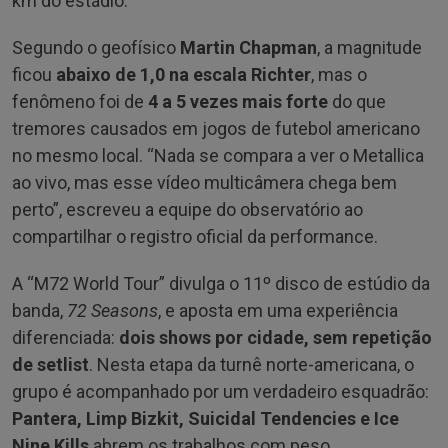
km do estádio.
Segundo o geofísico
Martin Chapman
, a magnitude
ficou
abaixo de 1,0 na escala Richter
, mas o
fenômeno foi de
4 a 5 vezes mais forte
do que
tremores causados em jogos de futebol americano
no mesmo local. “Nada se compara a ver o Metallica
ao vivo, mas esse vídeo multicâmera chega bem
perto”, escreveu a equipe do observatório ao
compartilhar o registro oficial da performance.
A “M72 World Tour” divulga o 11º disco de estúdio da
banda,
72 Seasons
, e aposta em uma experiência
diferenciada:
dois shows por cidade, sem repetição
de setlist
. Nesta etapa da turnê norte-americana, o
grupo é acompanhado por um verdadeiro esquadrão:
Pantera, Limp Bizkit, Suicidal Tendencies e Ice
Nine Kills
abrem os trabalhos com peso.