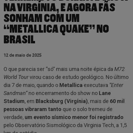
NA VIRGÍNIA, E AGORA FÃS
SONHAM COM UM
“METALLICA QUAKE” NO
BRASIL
12 de maio de 2025
O que parecia ser “só” mais uma noite épica da
M72
World Tour
virou caso de estudo geológico. No último
dia 7 de maio, quando o
Metallica
executava
“Enter
Sandman”
no encerramento do show no
Lane
Stadium
, em
Blacksburg (Virgínia)
, mais de
60 mil
pessoas vibraram tanto
que o solo tremeu de
verdade,
um evento sísmico menor foi registrado
pelo Observatório Sismológico da Virginia Tech, a 1,5