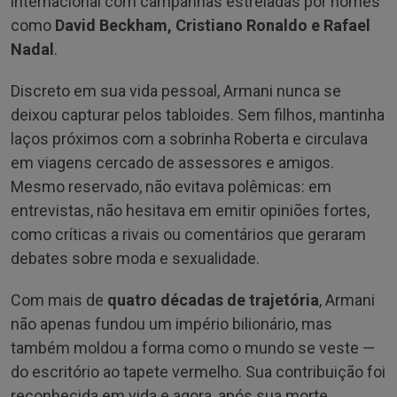
internacional com campanhas estreladas por nomes
como
David Beckham, Cristiano Ronaldo e Rafael
Nadal
.
Discreto em sua vida pessoal, Armani nunca se
deixou capturar pelos tabloides. Sem filhos, mantinha
laços próximos com a sobrinha Roberta e circulava
em viagens cercado de assessores e amigos.
Mesmo reservado, não evitava polêmicas: em
entrevistas, não hesitava em emitir opiniões fortes,
como críticas a rivais ou comentários que geraram
debates sobre moda e sexualidade.
Com mais de
quatro décadas de trajetória
, Armani
não apenas fundou um império bilionário, mas
também moldou a forma como o mundo se veste —
do escritório ao tapete vermelho. Sua contribuição foi
reconhecida em vida e agora, após sua morte,