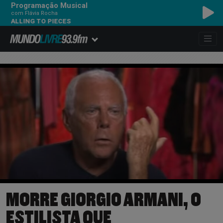
Programação Musical
com Flávia Rocha
LING TO PIECES
MORRE GIORGIO ARMANI, O
ESTILISTA QUE