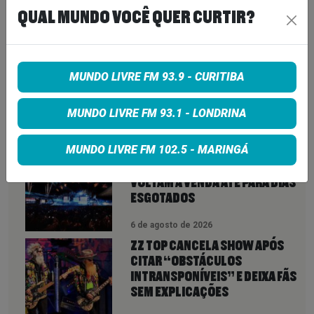
QUAL MUNDO VOCÊ QUER CURTIR?
Share on Google+
MUNDO LIVRE FM 93.9 - CURITIBA
MUNDO LIVRE FM 93.1 - LONDRINA
VEJA TAMBÉM
MAIS
MUNDO LIVRE FM 102.5 - MARINGÁ
ROCK IN RIO 2026 ABRE NOVA
CHANCE PARA FÃS: INGRESSOS
VOLTAM À VENDA ATÉ PARA DIAS
ESGOTADOS
6 de agosto de 2026
ZZ TOP CANCELA SHOW APÓS
CITAR “OBSTÁCULOS
INTRANSPONÍVEIS” E DEIXA FÃS
SEM EXPLICAÇÕES