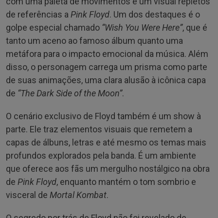
com uma paleta de movimentos e um visual repletos
de referências a
Pink Floyd
. Um dos destaques é o
golpe especial chamado
“Wish You Were Here”
, que é
tanto um aceno ao famoso álbum quanto uma
metáfora para o impacto emocional da música. Além
disso, o personagem carrega um prisma como parte
de suas animações, uma clara alusão à icônica capa
de
“The Dark Side of the Moon”
.
O cenário exclusivo de Floyd também é um show à
parte. Ele traz elementos visuais que remetem a
capas de álbuns, letras e até mesmo os temas mais
profundos explorados pela banda. É um ambiente
que oferece aos fãs um mergulho nostálgico na obra
de
Pink Floyd
, enquanto mantém o tom sombrio e
visceral de
Mortal Kombat
.
O segredo por trás de Floyd não foi revelado de