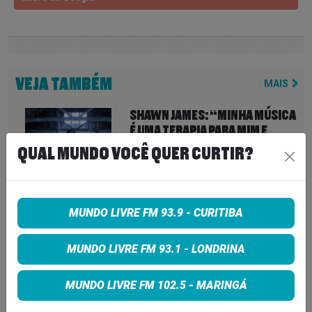
VEJA TAMBÉM
MAIS
SHAWN JAMES: “MINHA MÚSICA
É UMA TERAPIA PARA MIM E
TAMBÉM PARA QUEM A ESCUTA”
QUAL MUNDO VOCÊ QUER CURTIR?
5 de agosto de 2026
HOOBASTANK VOLTA AO BRASIL
MUNDO LIVRE FM 93.9 - CURITIBA
APÓS 11 ANOS E CONFIRMA SHOW
EM CURITIBA; VEJA DATA E LOCAL
MUNDO LIVRE FM 93.1 - LONDRINA
5 de agosto de 2026
MUNDO LIVRE FM 102.5 - MARINGÁ
FOO FIGHTERS ESTREIA TURNÊ