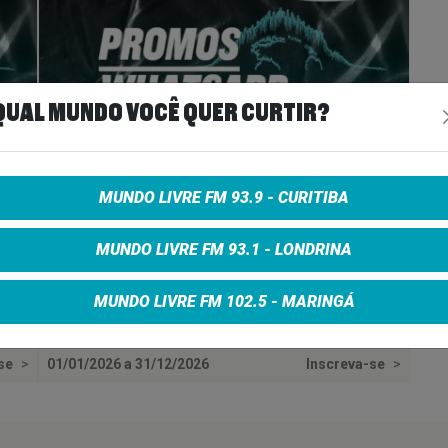
QUAL MUNDO VOCÊ QUER CURTIR?
MUNDO LIVRE FM 93.9 - CURITIBA
PROMOS | WHATSAPP 93,9 FM
MUNDO LIVRE FM 93.1 - LONDRINA
MUNDO LIVRE FM 102.5 - MARINGÁ
-se
>
01/01/2026 a 31/12/2026
Inscreva-se
>