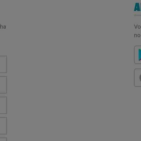
A
nha
Vo
no