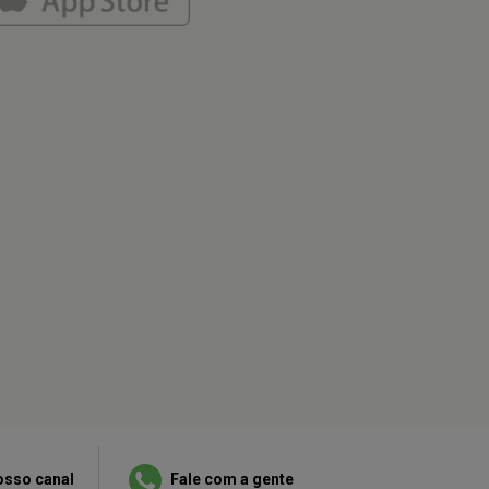
osso canal
Fale com a gente