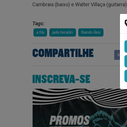
Cambraia (baixo) e Walter Villaça (guitarra)
Tags:
a fila
jade beraldo
Nando Reis
COMPARTILHE
Shar
INSCREVA-SE