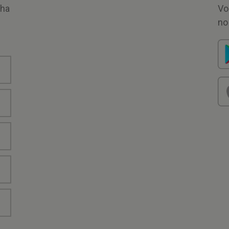
nha
Vo
no