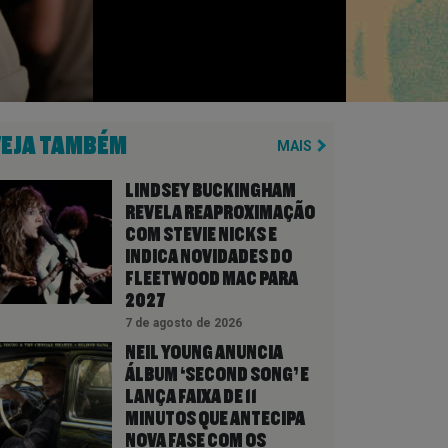
VEJA TAMBÉM
MAIS
LINDSEY BUCKINGHAM
REVELA REAPROXIMAÇÃO
COM STEVIE NICKS E
INDICA NOVIDADES DO
FLEETWOOD MAC PARA
2027
7 de agosto de 2026
NEIL YOUNG ANUNCIA
ÁLBUM ‘SECOND SONG’ E
LANÇA FAIXA DE 11
MINUTOS QUE ANTECIPA
NOVA FASE COM OS