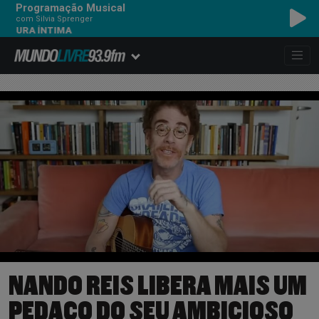
Programação Musical
com Silvia Sprenger
A ÍNTIMA
NANDO REIS LIBERA MAIS UM
PEDAÇO DO SEU AMBICIOSO