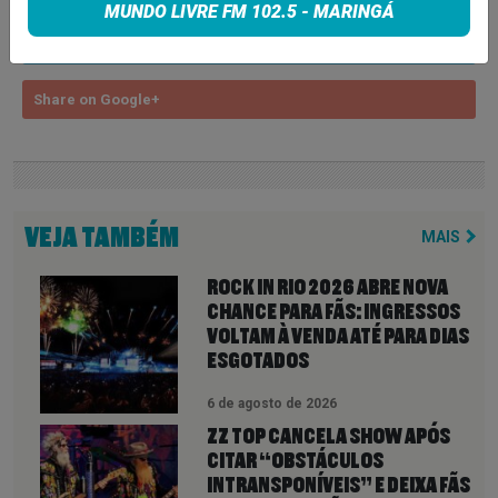
MUNDO LIVRE FM 102.5 - MARINGÁ
Share on Twitter
Share on Google+
VEJA TAMBÉM
MAIS
ROCK IN RIO 2026 ABRE NOVA
CHANCE PARA FÃS: INGRESSOS
VOLTAM À VENDA ATÉ PARA DIAS
ESGOTADOS
6 de agosto de 2026
ZZ TOP CANCELA SHOW APÓS
CITAR “OBSTÁCULOS
INTRANSPONÍVEIS” E DEIXA FÃS