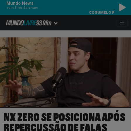
Mundo News
com Silvia Sprenger
COGUMELO PLUTÃO - ESPE
NX ZERO SE POSICIONA APÓS
REPERCUSSÃO DE FALAS