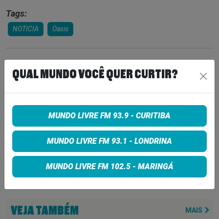
Tags:
NOTICIA
Oasis
COMPARTILHE
QUAL MUNDO VOCÊ QUER CURTIR?
Share on Facebook
MUNDO LIVRE FM 93.9 - CURITIBA
Share on Twitter
MUNDO LIVRE FM 93.1 - LONDRINA
Share on Google+
MUNDO LIVRE FM 102.5 - MARINGÁ
VEJA TAMBÉM
MAIS