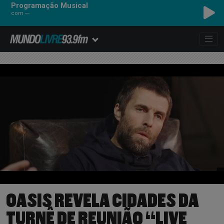
Programação Musical
com ---
VERVE, THE - SONNET
OASIS REVELA CIDADES DA
TURNÊ DE REUNIÃO “LIVE