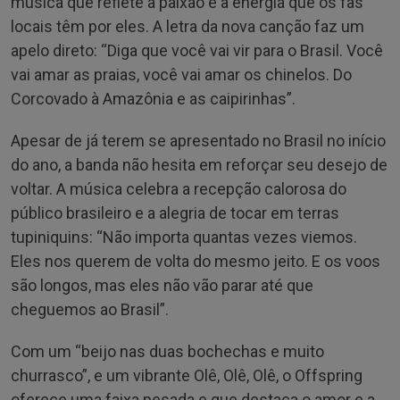
música que reflete a paixão e a energia que os fãs
locais têm por eles. A letra da nova canção faz um
apelo direto: “Diga que você vai vir para o Brasil. Você
vai amar as praias, você vai amar os chinelos. Do
Corcovado à Amazônia e as caipirinhas”.
Apesar de já terem se apresentado no Brasil no início
do ano, a banda não hesita em reforçar seu desejo de
voltar. A música celebra a recepção calorosa do
público brasileiro e a alegria de tocar em terras
tupiniquins: “Não importa quantas vezes viemos.
Eles nos querem de volta do mesmo jeito. E os voos
são longos, mas eles não vão parar até que
cheguemos ao Brasil”.
Com um “beijo nas duas bochechas e muito
churrasco”, e um vibrante Olê, Olê, Olê, o Offspring
oferece uma faixa pesada e que destaca o amor e a