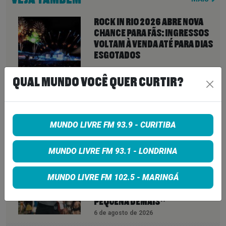
ROCK IN RIO 2026 ABRE NOVA
CHANCE PARA FÃS: INGRESSOS
VOLTAM À VENDA ATÉ PARA DIAS
ESGOTADOS
6 de agosto de 2026
QUAL MUNDO VOCÊ QUER CURTIR?
ZZ TOP CANCELA SHOW APÓS
CITAR “OBSTÁCULOS
INTRANSPONÍVEIS” E DEIXA FÃS
SEM EXPLICAÇÕES
MUNDO LIVRE FM 93.9 - CURITIBA
6 de agosto de 2026
MUNDO LIVRE FM 93.1 - LONDRINA
QUEENS OF THE STONE AGE CRIA
LINHA TELEFÔNICA PARA OUVIR
MUNDO LIVRE FM 102.5 - MARINGÁ
RECLAMAÇÕES DOS FÃS; BANDA
DIZ QUE “NENHUMA LAMÚRIA É
PEQUENA DEMAIS”
6 de agosto de 2026