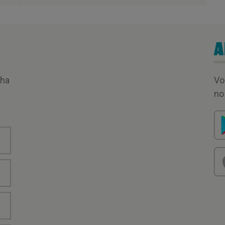
A
nha
Vo
no