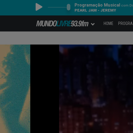
Programação Musical
com Dia
PEARL JAM - JEREMY
HOME
PROGR