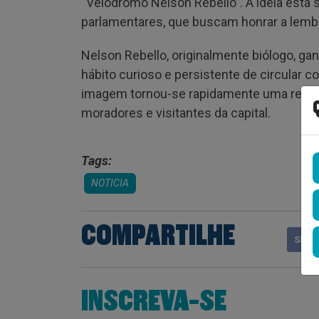
“Velódromo Nelson Rebello”. A ideia está 
parlamentares, que buscam honrar a lemb
Nelson Rebello, originalmente biólogo, ga
hábito curioso e persistente de circular 
imagem tornou-se rapidamente uma referê
moradores e visitantes da capital.
Tags:
NOTICIA
COMPARTILHE
Shar
INSCREVA-SE