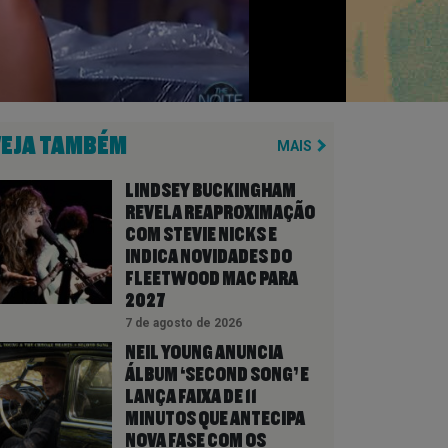
VEJA TAMBÉM
MAIS
LINDSEY BUCKINGHAM
REVELA REAPROXIMAÇÃO
COM STEVIE NICKS E
INDICA NOVIDADES DO
FLEETWOOD MAC PARA
2027
7 de agosto de 2026
NEIL YOUNG ANUNCIA
ÁLBUM ‘SECOND SONG’ E
LANÇA FAIXA DE 11
MINUTOS QUE ANTECIPA
NOVA FASE COM OS