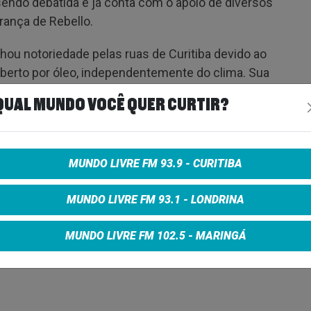
sendo debatida e já conta com o apoio de diversos
rança de Rebello.
nhou notoriedade pelas ruas de Curitiba devido ao
coberto por óleo, independentemente do clima. Sua
ncia popular, sendo admirado e reconhecido por
QUAL MUNDO VOCÊ QUER CURTIR?
MUNDO LIVRE FM 93.9 - CURITIBA
MUNDO LIVRE FM 93.1 - LONDRINA
e on Facebook
Share on Twitter
Share on Google+
MUNDO LIVRE FM 102.5 - MARINGÁ