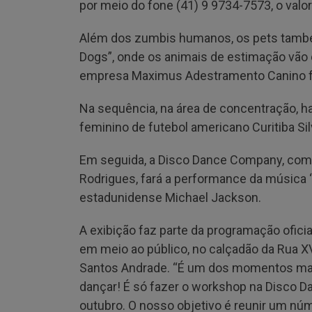
por meio do fone (41) 9 9734-7573, o valo
Além dos zumbis humanos, os pets també
Dogs”, onde os animais de estimação vão 
empresa Maximus Adestramento Canino fa
Na sequência, na área de concentração, h
feminino de futebol americano Curitiba S
Em seguida, a Disco Dance Company, coma
Rodrigues, fará a performance da música “
estadunidense Michael Jackson.
A exibição faz parte da programação ofici
em meio ao público, no calçadão da Rua X
Santos Andrade. “É um dos momentos mai
dançar! É só fazer o workshop na Disco 
outubro. O nosso objetivo é reunir um núm