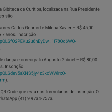
 Gibiteca de Curitiba, localizada na Rua Presidente
res são:
ores Carlos Gehrard e Milena Xavier – R$ 45,00
e 7 anos. Inscrição
AIpQLSfO2PEKu2u8hEyDw_1i78Qd6WQ-
.
de dança e coreógrafo Augusto Gabriel – R$ 80,00
os. Inscrição
IpQLSdev5aXNS5jy4z3kcWWlrxO-
orm
).
QR Code que está nos formulários de inscrição. O
WhatsApp (41) 9 9734-7573.