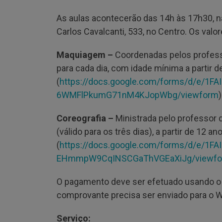
As aulas acontecerão das 14h às 17h30, na
Carlos Cavalcanti, 533, no Centro. Os valo
Maquiagem –
Coordenadas pelos profess
para cada dia, com idade mínima a partir d
(
https://docs.google.com/
forms/d/e/1F
6WMFlPkumG71nM4KJopWbg/
viewform
)
Coreografia –
Ministrada pelo professor 
(válido para os três dias), a partir de 12 an
(
https://docs.google.com/
forms/d/e/1FA
EHmmpW9CqINSCGaThVGEaXiJg/
viewf
O pagamento deve ser efetuado usando o 
comprovante precisa ser enviado para o 
Serviço: