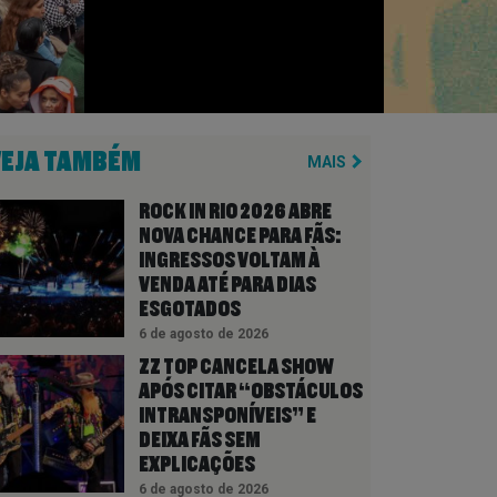
VEJA TAMBÉM
MAIS
ROCK IN RIO 2026 ABRE
NOVA CHANCE PARA FÃS:
INGRESSOS VOLTAM À
VENDA ATÉ PARA DIAS
ESGOTADOS
6 de agosto de 2026
ZZ TOP CANCELA SHOW
APÓS CITAR “OBSTÁCULOS
INTRANSPONÍVEIS” E
DEIXA FÃS SEM
EXPLICAÇÕES
6 de agosto de 2026