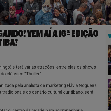
ANDO! VEM AÍ A 16ª EDIÇÃO
TIBA!
ngo) e terá várias atrações, entre elas os shows
o clássico “Thriller”
anizada pela analista de marketing Flávia Nogueira
adicionais do cenário cultural curitibano, será
otar o Centro da cidade para acompanhar a