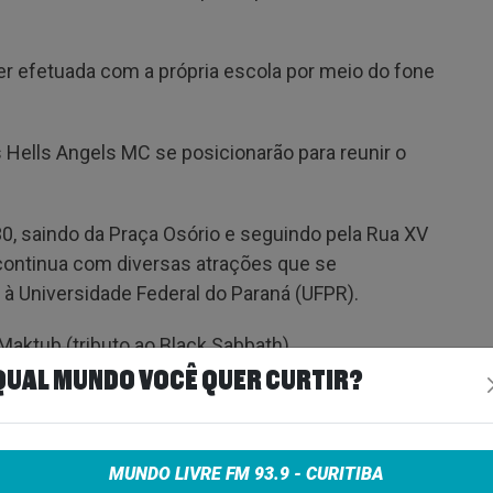
ser efetuada com a própria escola por meio do fone
 Hells Angels MC se posicionarão para reunir o
 saindo da Praça Osório e seguindo pela Rua XV
 continua com diversas atrações que se
à Universidade Federal do Paraná (UFPR).
ktub (tributo ao Black Sabbath).
QUAL MUNDO VOCÊ QUER CURTIR?
 Dance Company fará mais uma performance do
MUNDO LIVRE FM 93.9 - CURITIBA
Heavy), Crent’s Tarantinos (Punk Rock) e