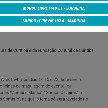
am no palco. O encerramento ficará a cargo do
MUNDO LIVRE FM 93.1 - LONDRINA
MUNDO LIVRE FM 102.5 - MARINGÁ
o público seja ainda maior do que em 2024,
haram a caminhada.
ra de Curitiba e da Fundação Cultural de Curitiba
Walk Cwb, nos dias 1º, 15 e 22 de fevereiro
s oficinas de maquiagem do evento (os
ções “Zumbi é Massa”, “Somos Caveiras” e
o Sombrio”, na qual o tema só será revelado no