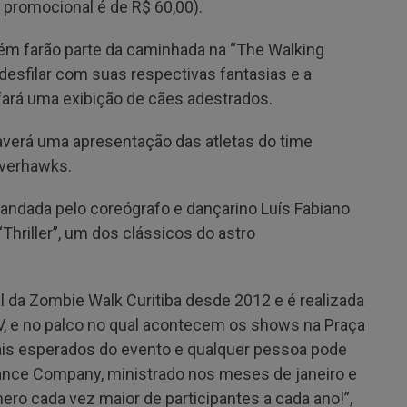
r promocional é de R$ 60,00).
m farão parte da caminhada na “The Walking
desfilar com suas respectivas fantasias e a
rá uma exibição de cães adestrados.
averá uma apresentação das atletas do time
ilverhawks.
ndada pelo coreógrafo e dançarino Luís Fabiano
Thriller”, um dos clássicos do astro
al da Zombie Walk Curitiba desde 2012 e é realizada
V, e no palco no qual acontecem os shows na Praça
s esperados do evento e qualquer pessoa pode
Dance Company, ministrado nos meses de janeiro e
ero cada vez maior de participantes a cada ano!”,