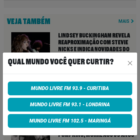
VEJA TAMBÉM
MAIS
LINDSEY BUCKINGHAM REVELA
REAPROXIMAÇÃO COM STEVIE
NICKS E INDICA NOVIDADES DO
FLEETWOOD MAC PARA 2027
QUAL MUNDO VOCÊ QUER CURTIR?
7 de agosto de 2026
NEIL YOUNG ANUNCIA ÁLBUM
‘SECOND SONG’ E LANÇA FAIXA
MUNDO LIVRE FM 93.9 - CURITIBA
DE 11 MINUTOS QUE ANTECIPA
NOVA FASE COM OS CHROME
MUNDO LIVRE FM 93.1 - LONDRINA
HEARTS
7 de agosto de 2026
MUNDO LIVRE FM 102.5 - MARINGÁ
PETER KATSIS, EMPRESÁRIO DO
KORN, LIMP BIZKIT E SMASHING
PUMPKINS, MORRE AOS 69 ANOS