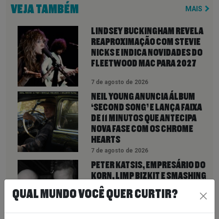
VEJA TAMBÉM
MAIS
LINDSEY BUCKINGHAM REVELA
REAPROXIMAÇÃO COM STEVIE
NICKS E INDICA NOVIDADES DO
FLEETWOOD MAC PARA 2027
7 de agosto de 2026
NEIL YOUNG ANUNCIA ÁLBUM
‘SECOND SONG’ E LANÇA FAIXA
DE 11 MINUTOS QUE ANTECIPA
NOVA FASE COM OS CHROME
HEARTS
7 de agosto de 2026
PETER KATSIS, EMPRESÁRIO DO
KORN, LIMP BIZKIT E SMASHING
PUMPKINS, MORRE AOS 69 ANOS
QUAL MUNDO VOCÊ QUER CURTIR?
7 de agosto de 2026