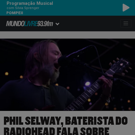
Programação Musical
com Silvia Sprenger
PEII
PHIL SELWAY, BATERISTA DO
RADIOHEAD FALA SOBRE