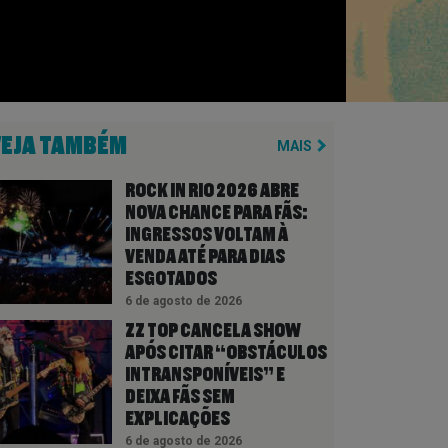
VEJA TAMBÉM
MAIS
ROCK IN RIO 2026 ABRE
NOVA CHANCE PARA FÃS:
INGRESSOS VOLTAM À
VENDA ATÉ PARA DIAS
ESGOTADOS
6 de agosto de 2026
ZZ TOP CANCELA SHOW
APÓS CITAR “OBSTÁCULOS
INTRANSPONÍVEIS” E
DEIXA FÃS SEM
EXPLICAÇÕES
6 de agosto de 2026