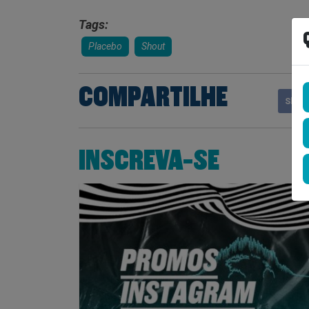
Tags:
Placebo
Shout
COMPARTILHE
Shar
INSCREVA-SE