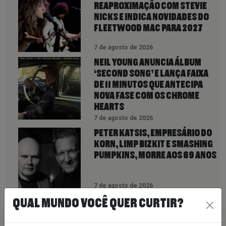
REAPROXIMAÇÃO COM STEVIE
NICKS E INDICA NOVIDADES DO
FLEETWOOD MAC PARA 2027
7 de agosto de 2026
NEIL YOUNG ANUNCIA ÁLBUM
‘SECOND SONG’ E LANÇA FAIXA
DE 11 MINUTOS QUE ANTECIPA
NOVA FASE COM OS CHROME
HEARTS
7 de agosto de 2026
PETER KATSIS, EMPRESÁRIO DO
KORN, LIMP BIZKIT E SMASHING
PUMPKINS, MORRE AOS 69 ANOS
7 de agosto de 2026
QUAL MUNDO VOCÊ QUER CURTIR?