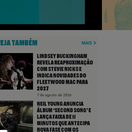
VEJA TAMBÉM
MAIS
LINDSEY BUCKINGHAM
REVELA REAPROXIMAÇÃO
COM STEVIE NICKS E
INDICA NOVIDADES DO
FLEETWOOD MAC PARA
2027
7 de agosto de 2026
NEIL YOUNG ANUNCIA
ÁLBUM ‘SECOND SONG’ E
LANÇA FAIXA DE 11
MINUTOS QUE ANTECIPA
NOVA FASE COM OS