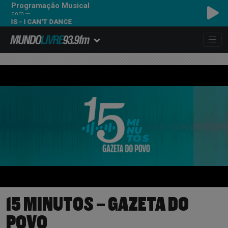
Programação Musical
com ---
IS - I CAN'T DANCE
15 MINUTOS – GAZETA DO
POVO