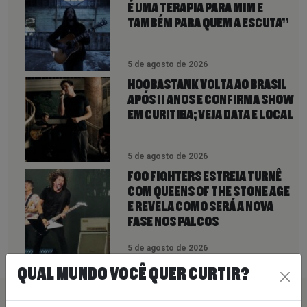
É UMA TERAPIA PARA MIM E
TAMBÉM PARA QUEM A ESCUTA”
5 de agosto de 2026
HOOBASTANK VOLTA AO BRASIL
APÓS 11 ANOS E CONFIRMA SHOW
EM CURITIBA; VEJA DATA E LOCAL
5 de agosto de 2026
FOO FIGHTERS ESTREIA TURNÊ
COM QUEENS OF THE STONE AGE
E REVELA COMO SERÁ A NOVA
FASE NOS PALCOS
5 de agosto de 2026
QUAL MUNDO VOCÊ QUER CURTIR?