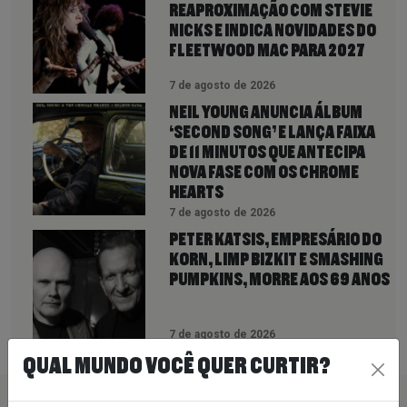
REAPROXIMAÇÃO COM STEVIE
NICKS E INDICA NOVIDADES DO
FLEETWOOD MAC PARA 2027
7 de agosto de 2026
NEIL YOUNG ANUNCIA ÁLBUM
‘SECOND SONG’ E LANÇA FAIXA
DE 11 MINUTOS QUE ANTECIPA
NOVA FASE COM OS CHROME
HEARTS
7 de agosto de 2026
PETER KATSIS, EMPRESÁRIO DO
KORN, LIMP BIZKIT E SMASHING
PUMPKINS, MORRE AOS 69 ANOS
7 de agosto de 2026
QUAL MUNDO VOCÊ QUER CURTIR?