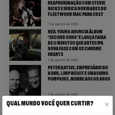
REAPROXIMAÇÃO COM STEVIE
NICKS E INDICA NOVIDADES DO
FLEETWOOD MAC PARA 2027
7 de agosto de 2026
NEIL YOUNG ANUNCIA ÁLBUM
‘SECOND SONG’ E LANÇA FAIXA
DE 11 MINUTOS QUE ANTECIPA
NOVA FASE COM OS CHROME
HEARTS
7 de agosto de 2026
PETER KATSIS, EMPRESÁRIO DO
KORN, LIMP BIZKIT E SMASHING
PUMPKINS, MORRE AOS 69 ANOS
7 de agosto de 2026
QUAL MUNDO VOCÊ QUER CURTIR?