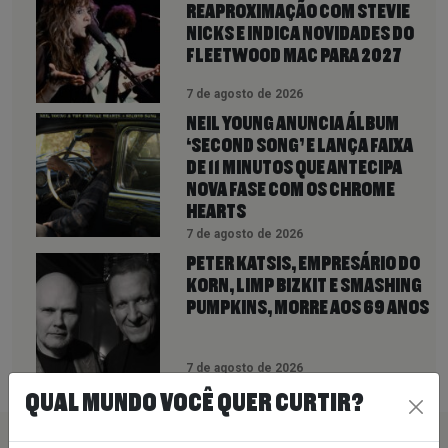
REAPROXIMAÇÃO COM STEVIE
NICKS E INDICA NOVIDADES DO
FLEETWOOD MAC PARA 2027
7 de agosto de 2026
NEIL YOUNG ANUNCIA ÁLBUM
‘SECOND SONG’ E LANÇA FAIXA
DE 11 MINUTOS QUE ANTECIPA
NOVA FASE COM OS CHROME
HEARTS
7 de agosto de 2026
PETER KATSIS, EMPRESÁRIO DO
KORN, LIMP BIZKIT E SMASHING
PUMPKINS, MORRE AOS 69 ANOS
7 de agosto de 2026
QUAL MUNDO VOCÊ QUER CURTIR?