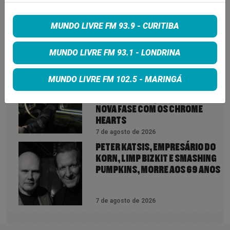
LINDSEY BUCKINGHAM REVELA
REAPROXIMAÇÃO COM STEVIE
MUNDO LIVRE FM 93.9 - CURITIBA
NICKS E INDICA NOVIDADES DO
FLEETWOOD MAC PARA 2027
MUNDO LIVRE FM 93.1 - LONDRINA
7 de agosto de 2026
NEIL YOUNG ANUNCIA ÁLBUM
MUNDO LIVRE FM 102.5 - MARINGÁ
‘SECOND SONG’ E LANÇA FAIXA
DE 11 MINUTOS QUE ANTECIPA
NOVA FASE COM OS CHROME
HEARTS
7 de agosto de 2026
PETER KATSIS, EMPRESÁRIO DO
KORN, LIMP BIZKIT E SMASHING
PUMPKINS, MORRE AOS 69 ANOS
7 de agosto de 2026