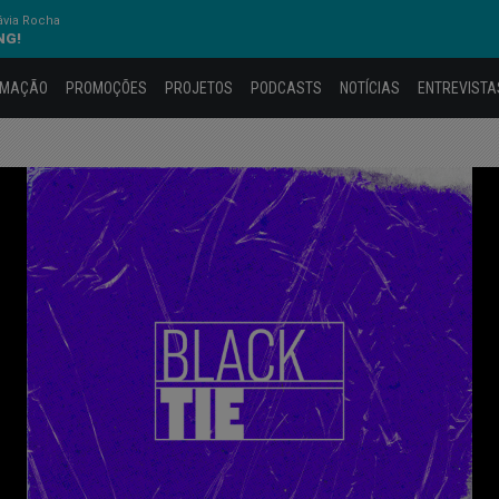
ávia Rocha
NG!
AMAÇÃO
PROMOÇÕES
PROJETOS
PODCASTS
NOTÍCIAS
ENTREVISTA