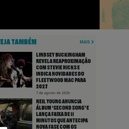
VEJA TAMBÉM
MAIS
LINDSEY BUCKINGHAM
REVELA REAPROXIMAÇÃO
COM STEVIE NICKS E
INDICA NOVIDADES DO
FLEETWOOD MAC PARA
2027
7 de agosto de 2026
NEIL YOUNG ANUNCIA
ÁLBUM ‘SECOND SONG’ E
LANÇA FAIXA DE 11
MINUTOS QUE ANTECIPA
NOVA FASE COM OS