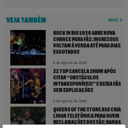
VEJA TAMBÉM
MAIS
ROCK IN RIO 2026 ABRE NOVA
CHANCE PARA FÃS: INGRESSOS
VOLTAM À VENDA ATÉ PARA DIAS
ESGOTADOS
6 de agosto de 2026
ZZ TOP CANCELA SHOW APÓS
CITAR “OBSTÁCULOS
INTRANSPONÍVEIS” E DEIXA FÃS
SEM EXPLICAÇÕES
6 de agosto de 2026
QUEENS OF THE STONE AGE CRIA
LINHA TELEFÔNICA PARA OUVIR
RECLAMAÇÕES DOS FÃS; BANDA