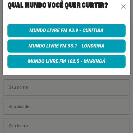
DIZ QUE “NENHUMA LAMÚRIA É
QUAL MUNDO VOCÊ QUER CURTIR?
PEQUENA DEMAIS”
6 de agosto de 2026
MUNDO LIVRE FM 93.9 - CURITIBA
PEÇA SUA MÚSICA
MUNDO LIVRE FM 93.1 - LONDRINA
Quer sugerir uma música para rolar na minha
MUNDO LIVRE FM 102.5 - MARINGÁ
programação? É só preencher os campos abaixo: