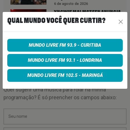
6 de agosto de 2026
YNGWIE MALMSTEEN ANUNCIA
ÁLBUM ‘HELL OR HIGH WATER’ E
QUAL MUNDO VOCÊ QUER CURTIR?
REVELA COMO ESCOLHEU
APENAS 9 MÚSICAS ENTRE
QUASE 90 COMPOSIÇÕES
6 de agosto de 2026
MUNDO LIVRE FM 93.9 - CURITIBA
MUNDO LIVRE FM 93.1 - LONDRINA
PEÇA SUA MÚSICA
MUNDO LIVRE FM 102.5 - MARINGÁ
Quer sugerir uma música para rolar na minha
programação? É só preencher os campos abaixo: