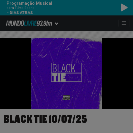
Programação Musical
com Flávia Rocha
2 - DIAS ATRÁS
BLACK TIE 10/07/25