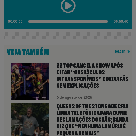
00:00:00
00:50:40
VEJA TAMBÉM
MAIS
ZZ TOP CANCELA SHOW APÓS
CITAR “OBSTÁCULOS
INTRANSPONÍVEIS” E DEIXA FÃS
SEM EXPLICAÇÕES
6 de agosto de 2026
QUEENS OF THE STONE AGE CRIA
LINHA TELEFÔNICA PARA OUVIR
RECLAMAÇÕES DOS FÃS; BANDA
DIZ QUE “NENHUMA LAMÚRIA É
PEQUENA DEMAIS”