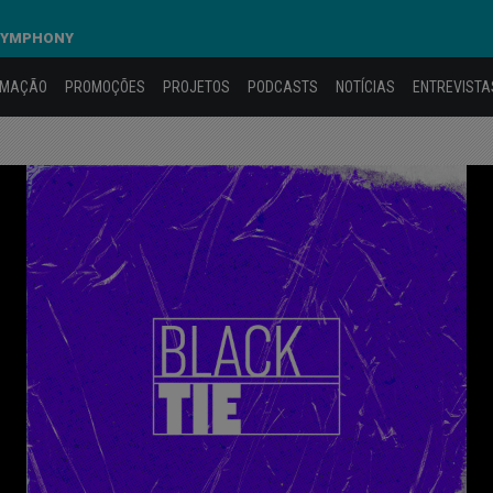
 SYMPHONY
AMAÇÃO
PROMOÇÕES
PROJETOS
PODCASTS
NOTÍCIAS
ENTREVISTA