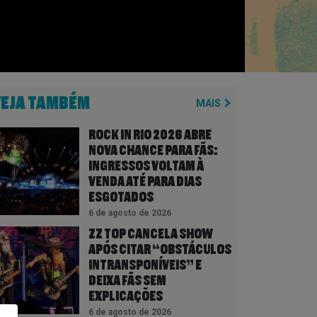
VEJA TAMBÉM
MAIS
ROCK IN RIO 2026 ABRE
NOVA CHANCE PARA FÃS:
INGRESSOS VOLTAM À
VENDA ATÉ PARA DIAS
ESGOTADOS
6 de agosto de 2026
ZZ TOP CANCELA SHOW
APÓS CITAR “OBSTÁCULOS
INTRANSPONÍVEIS” E
DEIXA FÃS SEM
EXPLICAÇÕES
6 de agosto de 2026